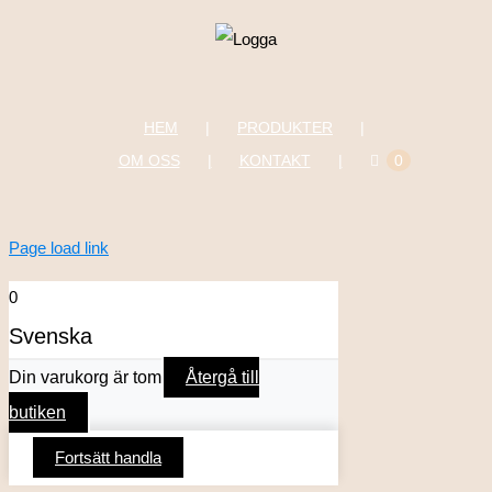
HEM
PRODUKTER
OM OSS
KONTAKT
0
Page load link
0
Svenska
Din varukorg är tom
Återgå till
butiken
Fortsätt handla