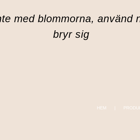
nte med blommorna, använd 
bryr sig
HEM
PRODU