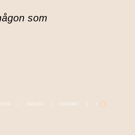
någon som
KTER
OM OSS
KONTAKT
0