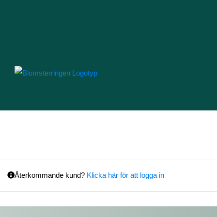
Fortsätt
till
innehållet
Återkommande kund?
Klicka här för att logga in