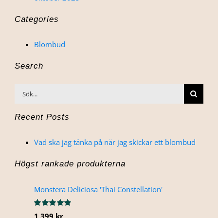
Categories
Blombud
Search
Sök
efter:
Recent Posts
Vad ska jag tänka på när jag skickar ett blombud
Högst rankade produkterna
Monstera Deliciosa 'Thai Constellation'
Betygsatt
1,399
kr