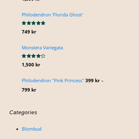
5.00
av 5
Philodendron 'Florida Ghost'
Betygsatt
749
kr
5.00
av 5
Monstera Variegata
Betygsatt
1,500
kr
4.25
av 5
Philodendron "Pink Princess"
399
kr
–
Prisintervall:
799
kr
399 kr
till
Categories
799 kr
Blombud