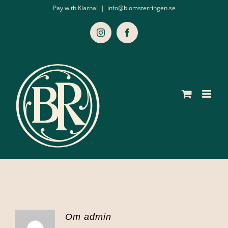
Fortsätt
Pay with Klarna!
|
info@blomsterringen.se
till
Instagram
Facebook
innehållet
Om
admin