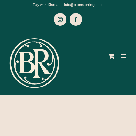
Fortsätt
Pay with Klarna!
|
info@blomsterringen.se
till
Instagram
Facebook
innehållet