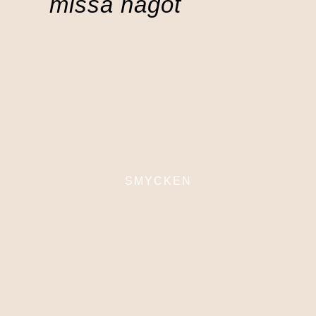
missa något
SMYCKEN