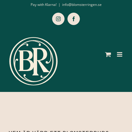
Fortsätt
Pay with Klarna!
|
info@blomsterringen.se
till
Instagram
Facebook
innehållet