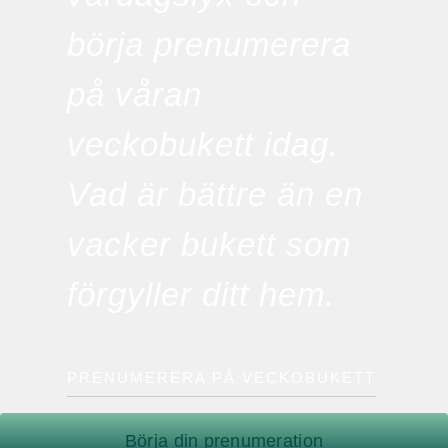
börja prenumerera
på våran
veckobukett idag.
Vad är bättre än en
vacker bukett som
förgyller ditt hem.
PRENUMERERA PÅ VECKOBUKETT
Börja din prenumeration