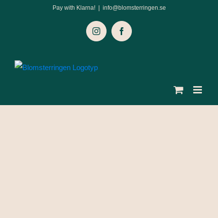
Fortsätt
Pay with Klarna!
|
info@blomsterringen.se
till
Instagram
Facebook
innehållet