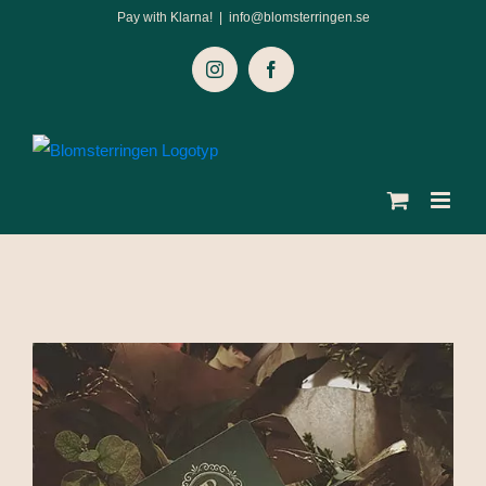
Fortsätt
Pay with Klarna!
|
info@blomsterringen.se
till
Instagram
Facebook
innehållet