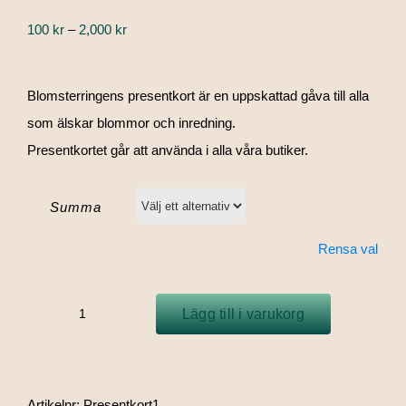
Prisintervall:
100
kr
–
2,000
kr
100 kr
till
Blomsterringens presentkort är en uppskattad gåva till alla
2,000 kr
som älskar blommor och inredning.
Presentkortet går att använda i alla våra butiker.
Summa
Rensa val
Lägg till i varukorg
Presentkort
mängd
Artikelnr:
Presentkort1