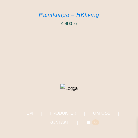
Palmlampa – HKliving
4,400
kr
HEM
PRODUKTER
OM OSS
KONTAKT
0